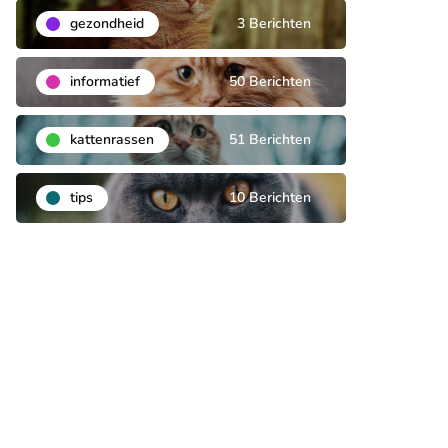
gezondheid
3 Berichten
informatief
50 Berichten
kattenrassen
51 Berichten
tips
10 Berichten