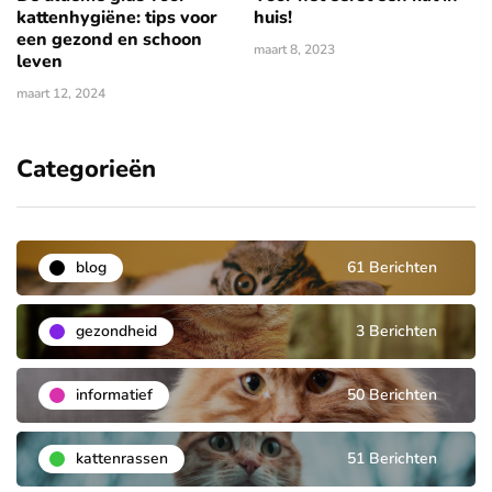
kattenhygiëne: tips voor
huis!
een gezond en schoon
maart 8, 2023
leven
maart 12, 2024
Categorieën
blog
61 Berichten
gezondheid
3 Berichten
informatief
50 Berichten
kattenrassen
51 Berichten