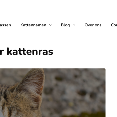
rassen
Kattennamen
Blog
Over ons
Co
r kattenras