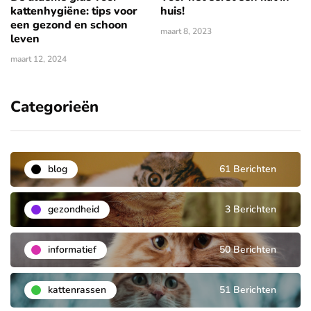
kattenhygiëne: tips voor
huis!
een gezond en schoon
maart 8, 2023
leven
maart 12, 2024
Categorieën
blog
61 Berichten
gezondheid
3 Berichten
informatief
50 Berichten
kattenrassen
51 Berichten