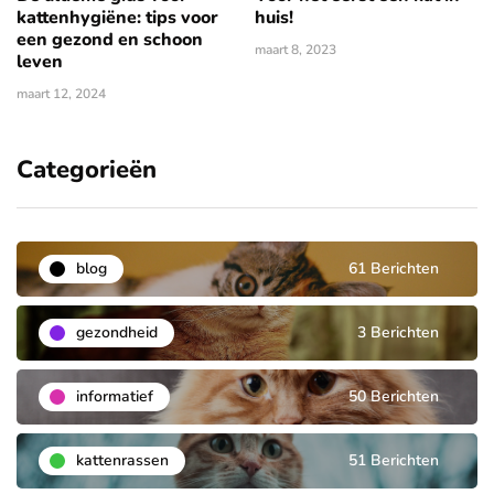
kattenhygiëne: tips voor
huis!
een gezond en schoon
maart 8, 2023
leven
maart 12, 2024
Categorieën
blog
61 Berichten
gezondheid
3 Berichten
informatief
50 Berichten
kattenrassen
51 Berichten