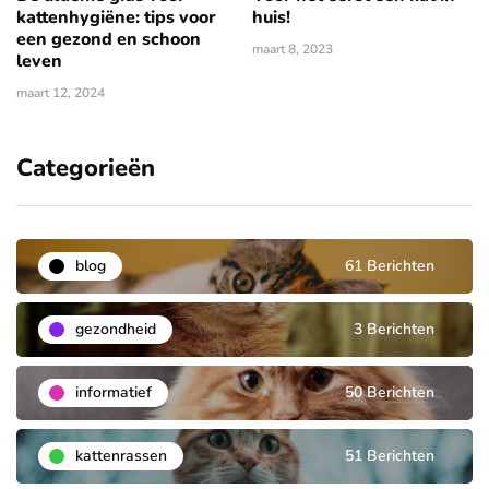
kattenhygiëne: tips voor
huis!
een gezond en schoon
maart 8, 2023
leven
maart 12, 2024
Categorieën
blog
61 Berichten
gezondheid
3 Berichten
informatief
50 Berichten
kattenrassen
51 Berichten