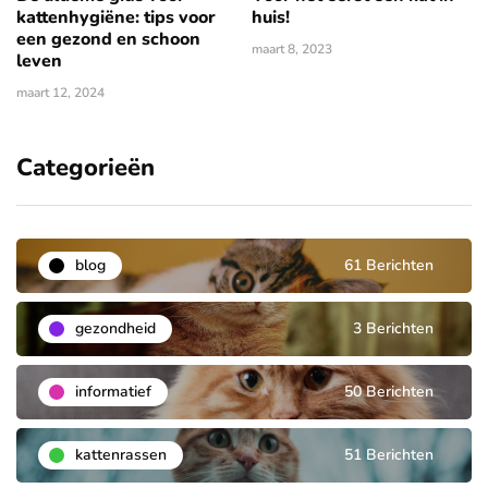
kattenhygiëne: tips voor
huis!
een gezond en schoon
maart 8, 2023
leven
maart 12, 2024
Categorieën
blog
61 Berichten
gezondheid
3 Berichten
informatief
50 Berichten
kattenrassen
51 Berichten