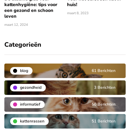
kattenhygiëne: tips voor
huis!
een gezond en schoon
maart 8, 2023
leven
maart 12, 2024
Categorieën
blog
61 Berichten
gezondheid
3 Berichten
informatief
50 Berichten
kattenrassen
51 Berichten