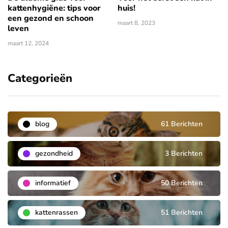
kattenhygiëne: tips voor
huis!
een gezond en schoon
maart 8, 2023
leven
maart 12, 2024
Categorieën
blog
61 Berichten
gezondheid
3 Berichten
informatief
50 Berichten
kattenrassen
51 Berichten