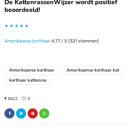
De KattenrassenWijzer wordt positief
beoordeeld!
★
★
★
★
★
Amerikaanse korthaar
4.77
/
5
(
321
stemmen)
Amerikaanse korthaar
Amerikaanse korthaar kat
korthaar kattenras
8422
0