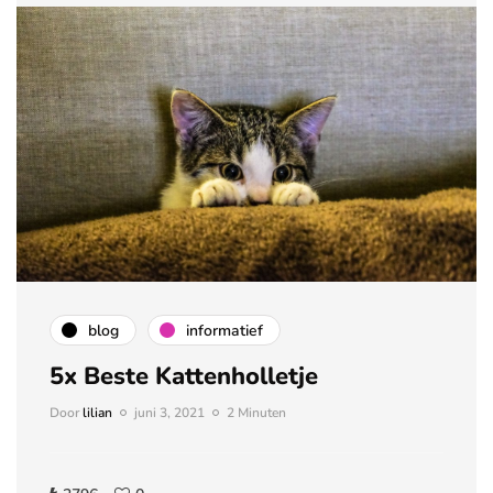
blog
informatief
5x Beste Kattenholletje
Door
lilian
juni 3, 2021
2 Minuten