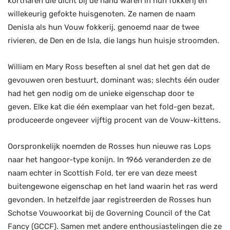
kortharen die dicht bij de hand waren in hun fokkerij en
willekeurig gefokte huisgenoten. Ze namen de naam
Denisla als hun Vouw fokkerij, genoemd naar de twee
rivieren, de Den en de Isla, die langs hun huisje stroomden.
William en Mary Ross beseften al snel dat het gen dat de
gevouwen oren bestuurt, dominant was; slechts één ouder
had het gen nodig om de unieke eigenschap door te
geven. Elke kat die één exemplaar van het fold-gen bezat,
produceerde ongeveer vijftig procent van de Vouw-kittens.
Oorspronkelijk noemden de Rosses hun nieuwe ras Lops
naar het hangoor-type konijn. In 1966 veranderden ze de
naam echter in Scottish Fold, ter ere van deze meest
buitengewone eigenschap en het land waarin het ras werd
gevonden. In hetzelfde jaar registreerden de Rosses hun
Schotse Vouwoorkat bij de Governing Council of the Cat
Fancy (GCCF). Samen met andere enthousiastelingen die ze