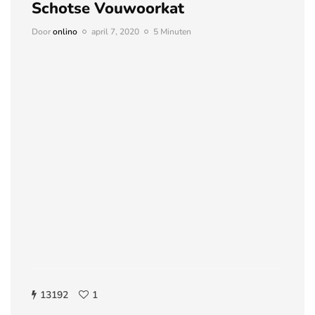
Schotse Vouwoorkat
Door
onlino
april 7, 2020
5 Minuten
13192
1