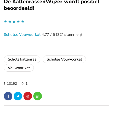
De KattenrassenWijzer wordt positief
beoordeeld!
★
★
★
★
★
Schotse Vouwoorkat
4.77
/
5
(
321
stemmen)
Schots kattenras
Schotse Vouwoorkat
Vouwoor kat
13192
1