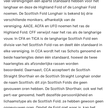
veel verenigingen een aparte standaard hebben voor het
langhaar en deze de Highland Fold of de Longhair Fold
noemen. De Scottish Fold Longhair is bekend bij drie
verschillende monikers, afhankelijk van de
vereniging. AACE, ACFA en UFO noemen het ras de
Highland Fold; CFF verwijst naar het ras als de langharige
vouw. In CFA en TICA is de langharige Scottish Fold een
divisie van het Scottish Fold-ras en deelt één standaard in
elke vereniging. In CCA wordt het ras Schots genoemd en
beide haarlengtes delen één standaard, hoewel de twee
haarlengtes als afzonderlijke rassen worden
beoordeeld. Daarnaast, CCA accepteert de Scottish
Straight Shorthair en de Scottish Straight Longhair onder
de naam Scottish; dit zijn Scottish Folds die geen
gevouwen oren hebben. De Scottish Shorthair, ook wel het
pert-ear genoemd, heeft dezelfde persoonlijkheid en
lichaamstype als de Scottish Fold; ze hebben gewoon geen
opgevouwen oren. Omdat de Fold niet waar is, kan het